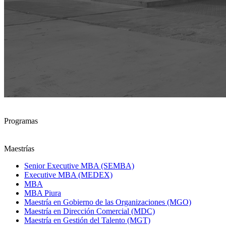
Programas
Maestrías
Senior Executive MBA (SEMBA)
Executive MBA (MEDEX)
MBA
MBA Piura
Maestría en Gobierno de las Organizaciones (MGO)
Maestría en Dirección Comercial (MDC)
Maestría en Gestión del Talento (MGT)