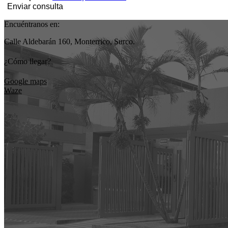
Enviar consulta
Encuéntranos en:
Calle Aldebarán 160, Monterrico, Surco.
¿Cómo llegar?
Google maps
Waze