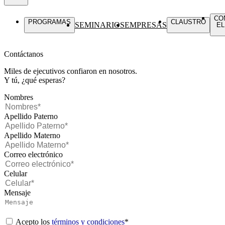
CO
PROGRAMAS
CLAUSTRO
SEMINARIOS
EMPRESAS
EL
Contáctanos
Miles de ejecutivos confiaron en nosotros.
Y tú, ¿qué esperas?
Nombres
Apellido Paterno
Apellido Materno
Correo electrónico
Celular
Mensaje
Acepto los
términos y condiciones
*