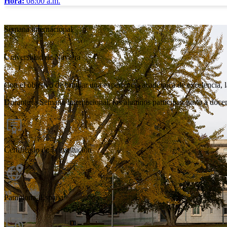
Hora:
08:00 a.m.
Semana internacional
Universidad de Navarra
Con el objetivo de brindar una experiencia académica de excelencia, 
Durante la Semana Internacional, los alumnos participan junto a docen
Certificado de la institución
Pamplona, España