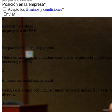
Acepto los
términos y condiciones
*
Enviar
4
Razones
para elegir
un programa del PAD
Obtén herramientas de dirección comercial orientadas a la alta direcc
marketing y ventas.
Gracias a la alianza con IESE Business School (España), tendrás la o
diversas.