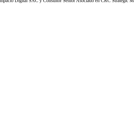
LC Impacto Digital SAC y Consultor Senior Asociado en CRC Strategic 